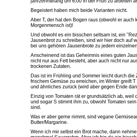
jahrzehntelang um 6:00 in der Früh zu arbeiten an
Begeistert haben mich beide Varianten nicht.
Aber T, der hat den Bogen raus (obwohl er auch 
Morgenmensch ist)!
Und obwohl es ein bisschen seltsam ist, ein "Reze
Jausenbrot zu schreiben, sind wir hier doch auf
bei uns gehören Jausenbrote zu jedem einzelne
Anscheinend ist das Geheimnis eines guten Jaus
nicht nur aus Fett besteht, aber auch nicht nur a
trockenen Zutaten.
Das ist im Frühling und Sommer leicht durch die
frischem Gemüse zu erreichen, im Winter greift T
und ähnliches zurück (wird aber gegen Ende dan
Einzig von Tomaten rät er grundsätzlich ab, weil d
und sogar S stimmt ihm zu, obwohl Tomaten sei
sind.
Was er aber gerne nimmt, sind vegane Gemüseauf
Butter/Margarine.
Wenn ich mir selbst ein Brot mache, dann nehme