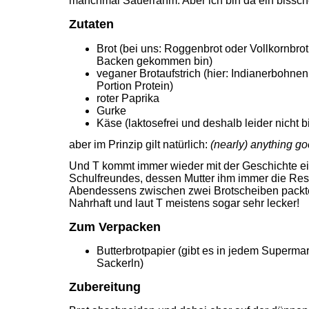
manchmal Sauerrahm. Aber ich bin da ein bissche
Zutaten
Brot (bei uns: Roggenbrot oder Vollkornbro
Backen gekommen bin)
veganer Brotaufstrich (hier: Indianerbohnen 
Portion Protein)
roter Paprika
Gurke
Käse (laktosefrei und deshalb leider nicht bi
aber im Prinzip gilt natürlich:
(nearly) anything g
Und T kommt immer wieder mit der Geschichte e
Schulfreundes, dessen Mutter ihm immer die Res
Abendessens zwischen zwei Brotscheiben packt
Nahrhaft und laut T meistens sogar sehr lecker!
Zum Verpacken
Butterbrotpapier (gibt es in jedem Supermar
Sackerln)
Zubereitung