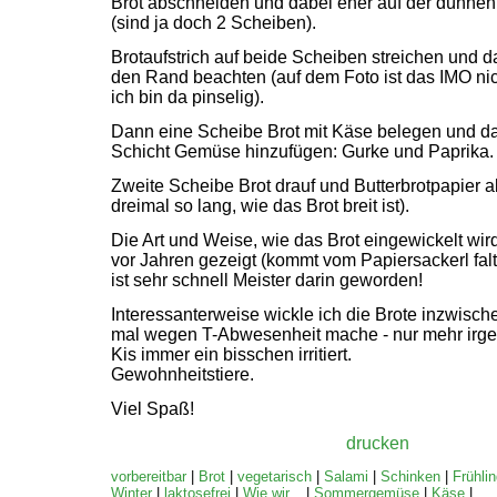
Brot abschneiden und dabei eher auf der dünnen
(sind ja doch 2 Scheiben).
Brotaufstrich auf beide Scheiben streichen und 
den Rand beachten (auf dem Foto ist das
IMO
ni
ich bin da pinselig).
Dann eine Scheibe Brot mit Käse belegen und d
Schicht Gemüse hinzufügen: Gurke und Paprika.
Zweite Scheibe Brot drauf und Butterbrotpapier 
dreimal so lang, wie das Brot breit ist).
Die Art und Weise, wie das Brot eingewickelt wir
vor Jahren gezeigt (kommt vom Papiersackerl fal
ist sehr schnell Meister darin geworden!
Interessanterweise wickle ich die Brote inzwischen
mal wegen T-Abwesenheit mache - nur mehr irge
Kis immer ein bisschen irritiert.
Gewohnheitstiere.
Viel Spaß!
drucken
vorbereitbar
|
Brot
|
vegetarisch
|
Salami
|
Schinken
|
Frühli
Winter
|
laktosefrei
|
Wie wir...
|
Sommergemüse
|
Käse
|