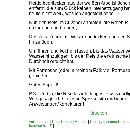
Heidelbeerflecken aus der weißen Arbeitsfläche 
entfernt, die zum Glück keinen Internetzugang ha
heute nicht weiß, was ich angestellt habe...).
Nun den Reis im Olivenöl anbraten, die Roten R
dazugeben und rühren;
Die Reis-Rüben mit Wasser bedecken und den 
hinzufügen;
Umrühren und köcheln lassen, bis das Wasser we
Wasser hinzufügen, bis der Reis die erwünschte 
Durchheit erreicht hat.
Mit Parmesan (oder in meinem Fall: viel Parmesa
genießen.
Guten Appetit!
P.S.
: Und ja, die Risotto-Anleitung ist etwas dürft
Wie gesagt: Ich bin keine Spezialistin und warte
Anweisungen/Korrekturen!
drucken
vorbereitbar
|
Rote Rüben
|
Eintopf
|
Reis
|
vegetarisch
|
veg
laktosefrei
|
T
|