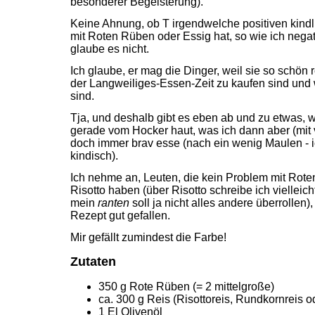
besonderer Begeisterung).
Keine Ahnung, ob T irgendwelche positiven kind
mit Roten Rüben oder Essig hat, so wie ich negat
glaube es nicht.
Ich glaube, er mag die Dinger, weil sie so schön ro
der Langweiliges-Essen-Zeit zu kaufen sind und 
sind.
Tja, und deshalb gibt es eben ab und zu etwas, 
gerade vom Hocker haut, was ich dann aber (mit
doch immer brav esse (nach ein wenig Maulen - i
kindisch).
Ich nehme an, Leuten, die kein Problem mit Rot
Risotto haben (über Risotto schreibe ich vielleich
mein
ranten
soll ja nicht alles andere überrollen)
Rezept gut gefallen.
Mir gefällt zumindest die Farbe!
Zutaten
350 g Rote Rüben (= 2 mittelgroße)
ca. 300 g Reis (Risottoreis, Rundkornreis 
1 El Olivenöl